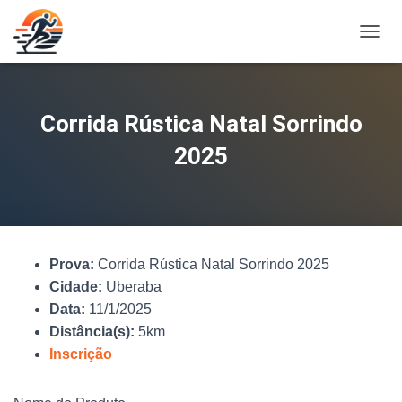
A
L
T
E
R
Corrida Rústica Natal Sorrindo
N
A
2025
R
N
A
V
E
G
Prova:
Corrida Rústica Natal Sorrindo 2025
A
Ç
Cidade:
Uberaba
Ã
Data:
11/1/2025
O
Distância(s):
5km
Inscrição