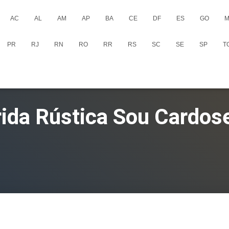
AC
AL
AM
AP
BA
CE
DF
ES
GO
M
PR
RJ
RN
RO
RR
RS
SC
SE
SP
T
rida Rústica Sou Cardos