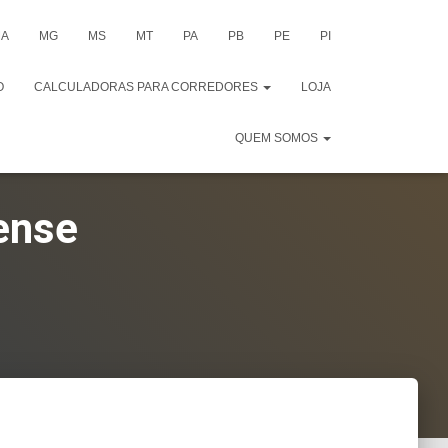
A
MG
MS
MT
PA
PB
PE
PI
O
CALCULADORAS PARA CORREDORES
LOJA
QUEM SOMOS
ense