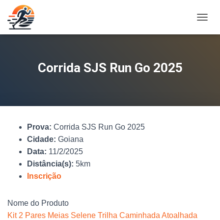
A
L
T
E
R
Corrida SJS Run Go 2025
N
A
R
N
A
V
Prova:
Corrida SJS Run Go 2025
E
G
Cidade:
Goiana
A
Data:
11/2/2025
Ç
Distância(s):
5km
Ã
O
Inscrição
Nome do Produto
Kit 2 Pares Meias Selene Trilha Caminhada Atoalhada