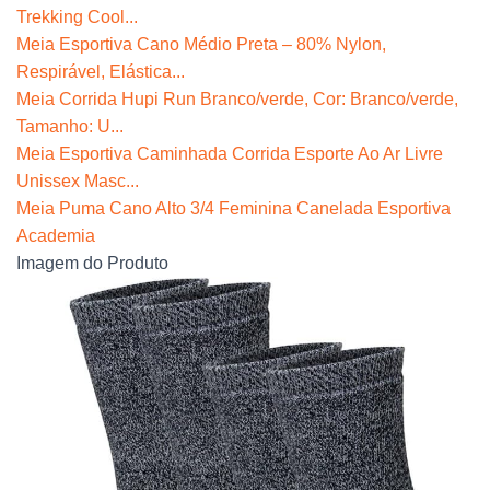
Trekking Cool...
Meia Esportiva Cano Médio Preta – 80% Nylon,
Respirável, Elástica...
Meia Corrida Hupi Run Branco/verde, Cor: Branco/verde,
Tamanho: U...
Meia Esportiva Caminhada Corrida Esporte Ao Ar Livre
Unissex Masc...
Meia Puma Cano Alto 3/4 Feminina Canelada Esportiva
Academia
Imagem do Produto