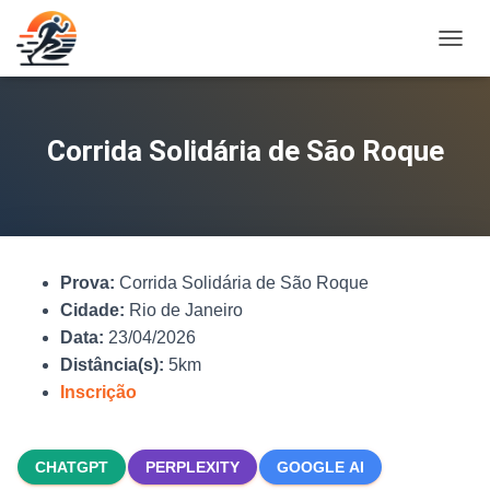
A
L
T
E
R
Corrida Solidária de São Roque
N
A
R
N
A
V
Prova:
Corrida Solidária de São Roque
E
G
Cidade:
Rio de Janeiro
A
Data:
23/04/2026
Ç
Distância(s):
5km
Ã
O
Inscrição
CHATGPT
PERPLEXITY
GOOGLE AI