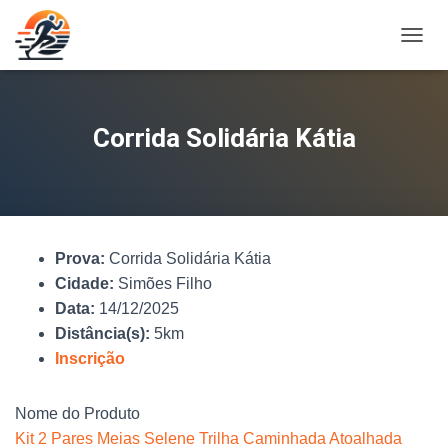
A
L
T
E
R
Corrida Solidária Kátia
N
A
R
N
A
V
Prova:
Corrida Solidária Kátia
E
G
Cidade:
Simões Filho
A
Data:
14/12/2025
Ç
Distância(s):
5km
Ã
O
Inscrição
Nome do Produto
Kit 2 Pares Meias Selene Trilha Caminhada Atoalhada