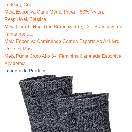
Trekking Cool...
Meia Esportiva Cano Médio Preta – 80% Nylon,
Respirável, Elástica...
Meia Corrida Hupi Run Branco/verde, Cor: Branco/verde,
Tamanho: U...
Meia Esportiva Caminhada Corrida Esporte Ao Ar Livre
Unissex Masc...
Meia Puma Cano Alto 3/4 Feminina Canelada Esportiva
Academia
Imagem do Produto