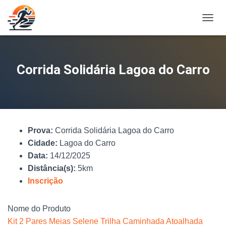
A
L
T
E
R
Corrida Solidária Lagoa do Carro
N
A
R
N
A
V
Prova:
Corrida Solidária Lagoa do Carro
E
G
Cidade:
Lagoa do Carro
A
Data:
14/12/2025
Ç
Distância(s):
5km
Ã
O
Inscrição
Nome do Produto
Kit 2 Pares Meias Selene Trilha Caminhada Atoalhada