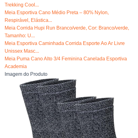
Trekking Cool...
Meia Esportiva Cano Médio Preta – 80% Nylon,
Respirável, Elástica...
Meia Corrida Hupi Run Branco/verde, Cor: Branco/verde,
Tamanho: U...
Meia Esportiva Caminhada Corrida Esporte Ao Ar Livre
Unissex Masc...
Meia Puma Cano Alto 3/4 Feminina Canelada Esportiva
Academia
Imagem do Produto