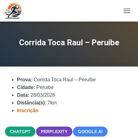
A
L
T
E
R
Corrida Toca Raul – Peruibe
N
A
R
N
A
V
Prova:
Corrida Toca Raul – Peruibe
E
G
Cidade:
Peruibe
A
Data:
28/03/2026
Ç
Distância(s):
7km
Ã
O
Inscrição
CHATGPT
PERPLEXITY
GOOGLE AI