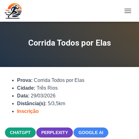
A
L
T
E
R
Corrida Todos por Elas
N
A
R
N
A
V
Prova:
Corrida Todos por Elas
E
G
Cidade:
Três Rios
A
Data:
29/03/2026
Ç
Distância(s):
5/3,5km
Ã
O
Inscrição
CHATGPT
PERPLEXITY
GOOGLE AI