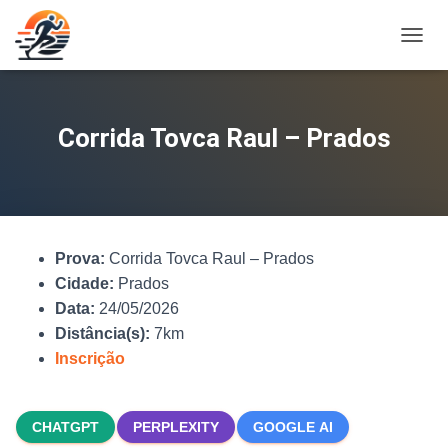
A
L
T
E
R
Corrida Tovca Raul – Prados
N
A
R
N
A
V
Prova:
Corrida Tovca Raul – Prados
E
G
Cidade:
Prados
A
Data:
24/05/2026
Ç
Distância(s):
7km
Ã
O
Inscrição
CHATGPT
PERPLEXITY
GOOGLE AI