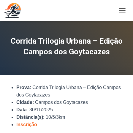
A
L
T
E
R
Corrida Trilogia Urbana – Edição
N
A
Campos dos Goytacazes
R
N
A
V
E
G
Prova:
Corrida Trilogia Urbana – Edição Campos
A
Ç
dos Goytacazes
Ã
Cidade:
Campos dos Goytacazes
O
Data:
30/11/2025
Distância(s):
10/5/3km
Inscrição