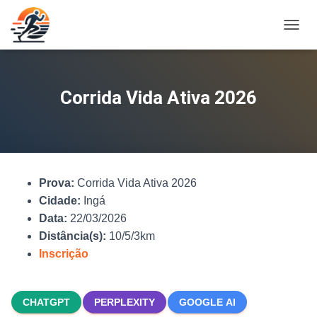
A
L
T
E
R
Corrida Vida Ativa 2026
N
A
R
N
A
V
Prova:
Corrida Vida Ativa 2026
E
G
Cidade:
Ingá
A
Data:
22/03/2026
Ç
Distância(s):
10/5/3km
Ã
O
Inscrição
CHATGPT
PERPLEXITY
GOOGLE AI