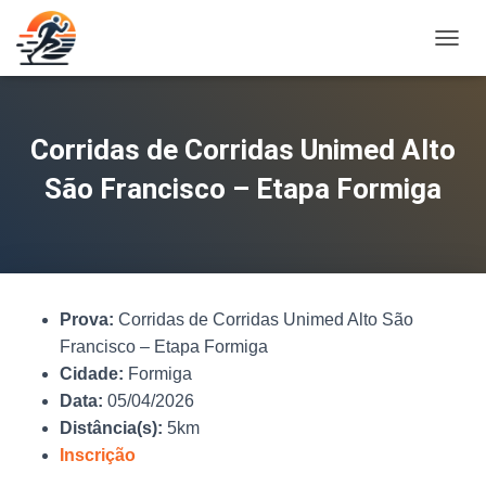
A
L
T
E
R
Corridas de Corridas Unimed Alto
N
A
São Francisco – Etapa Formiga
R
N
A
V
E
G
Prova:
Corridas de Corridas Unimed Alto São
A
Ç
Francisco – Etapa Formiga
Ã
Cidade:
Formiga
O
Data:
05/04/2026
Distância(s):
5km
Inscrição