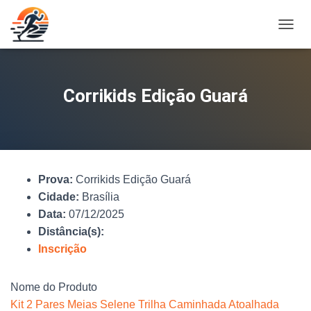
A
L
T
E
R
Corrikids Edição Guará
N
A
R
N
A
V
Prova:
Corrikids Edição Guará
E
G
Cidade:
Brasília
A
Data:
07/12/2025
Ç
Distância(s):
Ã
O
Inscrição
Nome do Produto
Kit 2 Pares Meias Selene Trilha Caminhada Atoalhada