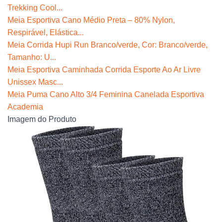
Trekking Cool...
Meia Esportiva Cano Médio Preta – 80% Nylon,
Respirável, Elástica...
Meia Corrida Hupi Run Branco/verde, Cor: Branco/verde,
Tamanho: U...
Meia Esportiva Caminhada Corrida Esporte Ao Ar Livre
Unissex Masc...
Meia Puma Cano Alto 3/4 Feminina Canelada Esportiva
Academia
Imagem do Produto