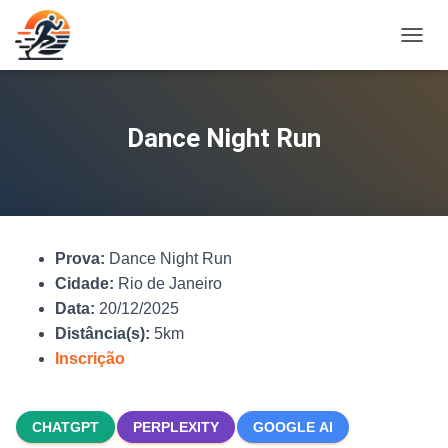
A
L
T
E
R
Dance Night Run
N
A
R
N
A
V
Prova:
Dance Night Run
E
G
Cidade:
Rio de Janeiro
A
Data:
20/12/2025
Ç
Distância(s):
5km
Ã
O
Inscrição
CHATGPT
PERPLEXITY
GOOGLE AI