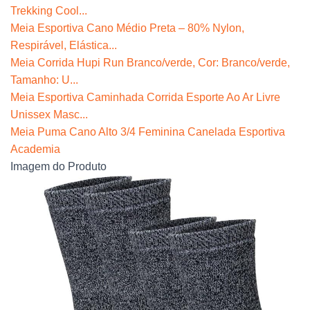
Trekking Cool...
Meia Esportiva Cano Médio Preta – 80% Nylon,
Respirável, Elástica...
Meia Corrida Hupi Run Branco/verde, Cor: Branco/verde,
Tamanho: U...
Meia Esportiva Caminhada Corrida Esporte Ao Ar Livre
Unissex Masc...
Meia Puma Cano Alto 3/4 Feminina Canelada Esportiva
Academia
Imagem do Produto