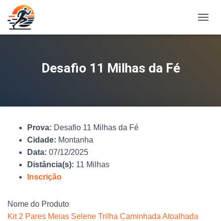
A
L
T
E
R
Desafio 11 Milhas da Fé
N
A
R
N
A
V
Prova:
Desafio 11 Milhas da Fé
E
G
Cidade:
Montanha
A
Data:
07/12/2025
Ç
Distância(s):
11 Milhas
Ã
O
Inscrição
Nome do Produto
Kit 2 Pares Meias Selene Trilha Caminhada Atoalhada