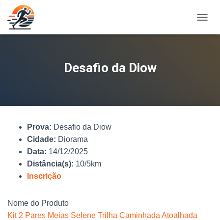
A
L
T
E
R
Desafio da Diow
N
A
R
N
A
V
Prova:
Desafio da Diow
E
G
Cidade:
Diorama
A
Data:
14/12/2025
Ç
Distância(s):
10/5km
Ã
O
Inscrição
Nome do Produto
Kit 2 Pares Meias Selene Trilha Caminhada Atoalhada