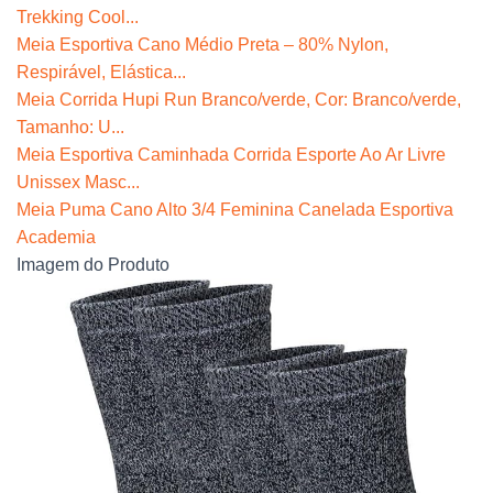
Trekking Cool...
Meia Esportiva Cano Médio Preta – 80% Nylon,
Respirável, Elástica...
Meia Corrida Hupi Run Branco/verde, Cor: Branco/verde,
Tamanho: U...
Meia Esportiva Caminhada Corrida Esporte Ao Ar Livre
Unissex Masc...
Meia Puma Cano Alto 3/4 Feminina Canelada Esportiva
Academia
Imagem do Produto