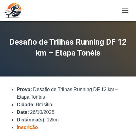
A
L
T
E
R
Desafio de Trilhas Running DF 12
N
A
km – Etapa Tonéis
R
N
A
V
E
G
Prova:
Desafio de Trilhas Running DF 12 km –
A
Ç
Etapa Tonéis
Ã
Cidade:
Brasília
O
Data:
26/10/2025
Distância(s):
12km
Inscrição