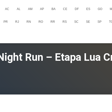
AC
AL
AM
AP
BA
CE
DF
ES
GO
M
PR
RJ
RN
RO
RR
RS
SC
SE
SP
T
Night Run – Etapa Lua 