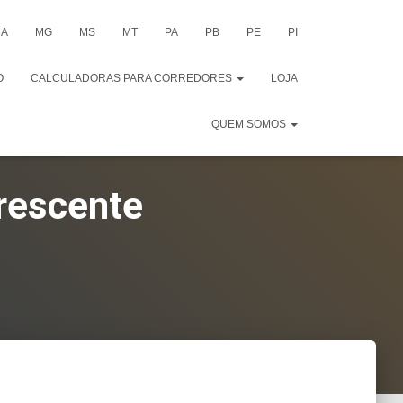
A
MG
MS
MT
PA
PB
PE
PI
O
CALCULADORAS PARA CORREDORES
LOJA
QUEM SOMOS
Crescente