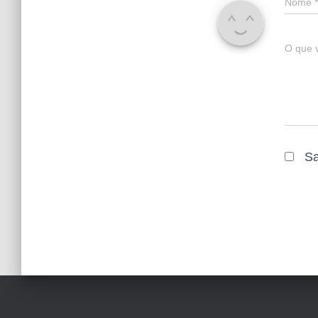
Nome
*
O que 
Sa