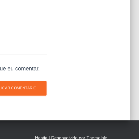
ue eu comentar.
Hestia | Desenvolvido por
ThemeIsle