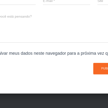
E-mail
*
Site
você está pensando?
lvar meus dados neste navegador para a próxima vez q