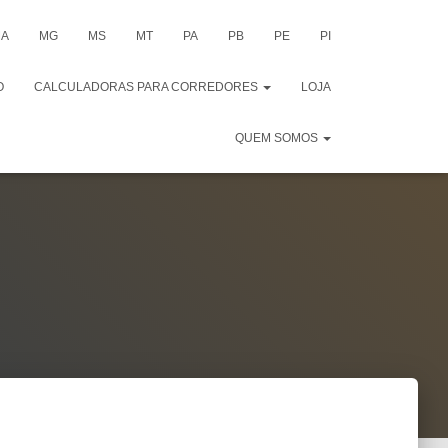
A
MG
MS
MT
PA
PB
PE
PI
O
CALCULADORAS PARA CORREDORES
LOJA
QUEM SOMOS