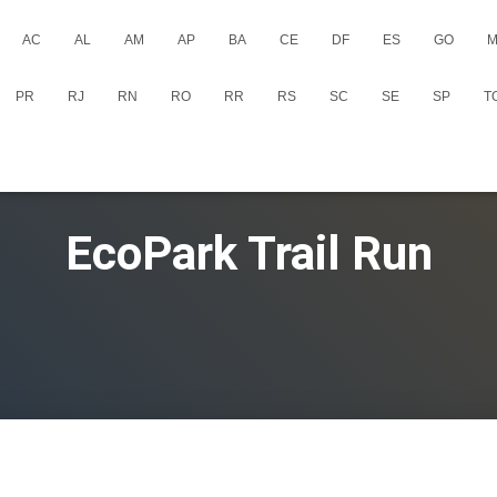
AC
AL
AM
AP
BA
CE
DF
ES
GO
M
PR
RJ
RN
RO
RR
RS
SC
SE
SP
T
EcoPark Trail Run