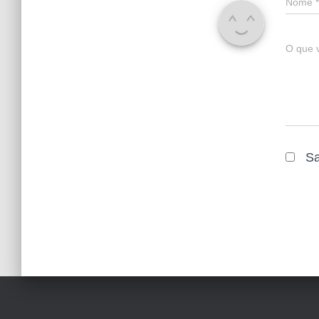
Nome
*
O que 
Sa