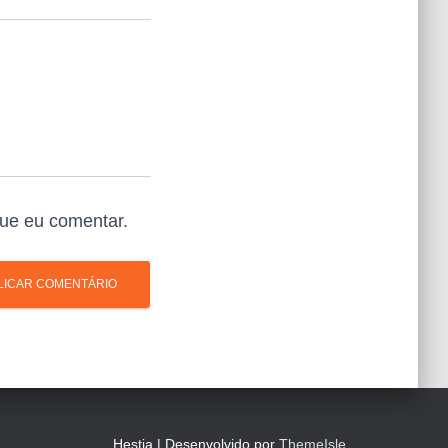
ue eu comentar.
Hestia | Desenvolvido por
ThemeIsle