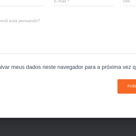
E-mail
*
Site
você está pensando?
lvar meus dados neste navegador para a próxima vez q