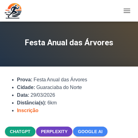
A
L
T
E
R
Festa Anual das Árvores
N
A
R
N
A
V
Prova:
Festa Anual das Árvores
E
G
Cidade:
Guaraciaba do Norte
A
Data:
29/03/2026
Ç
Distância(s):
6km
Ã
O
Inscrição
CHATGPT
PERPLEXITY
GOOGLE AI