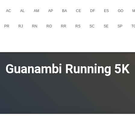
AC
AL
AM
AP
BA
CE
DF
ES
GO
M
PR
RJ
RN
RO
RR
RS
SC
SE
SP
T
Guanambi Running 5K