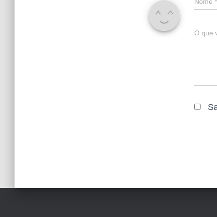
Nome
*
O que 
Sa