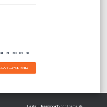
ue eu comentar.
Hestia | Desenvolvido por
ThemeIsle