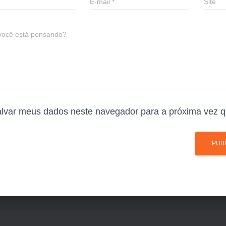
E-mail
*
Site
você está pensando?
lvar meus dados neste navegador para a próxima vez q