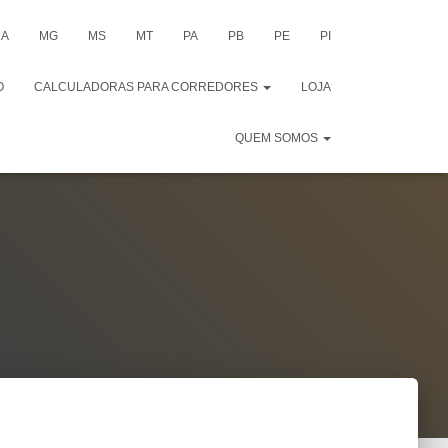
A
MG
MS
MT
PA
PB
PE
PI
O
CALCULADORAS PARA CORREDORES
LOJA
QUEM SOMOS