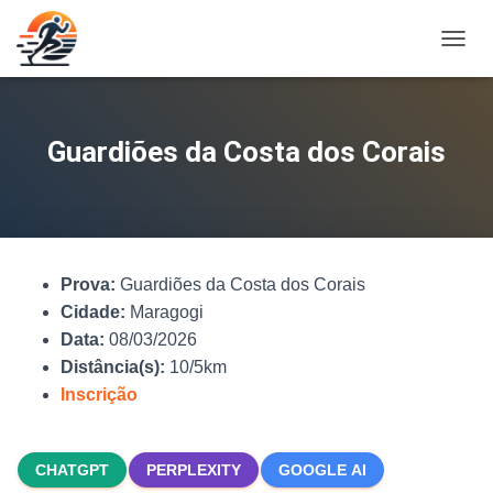
A
L
T
E
R
Guardiões da Costa dos Corais
N
A
R
N
A
V
Prova:
Guardiões da Costa dos Corais
E
G
Cidade:
Maragogi
A
Data:
08/03/2026
Ç
Distância(s):
10/5km
Ã
O
Inscrição
CHATGPT
PERPLEXITY
GOOGLE AI