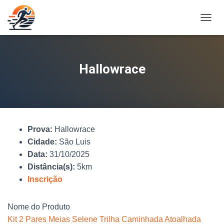
A
L
T
E
R
Hallowrace
N
A
R
N
A
V
Prova:
Hallowrace
E
G
Cidade:
São Luis
A
Data:
31/10/2025
Ç
Distância(s):
5km
Ã
O
Inscrição
Nome do Produto
Kit 2 Pares Meias Selene Trilha Caminhada Atoalhada