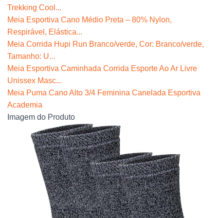
Trekking Cool...
Meia Esportiva Cano Médio Preta – 80% Nylon,
Respirável, Elástica...
Meia Corrida Hupi Run Branco/verde, Cor: Branco/verde,
Tamanho: U...
Meia Esportiva Caminhada Corrida Esporte Ao Ar Livre
Unissex Masc...
Meia Puma Cano Alto 3/4 Feminina Canelada Esportiva
Academia
Imagem do Produto