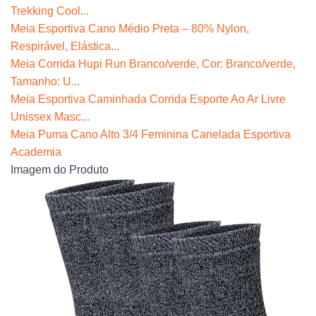
Trekking Cool...
Meia Esportiva Cano Médio Preta – 80% Nylon,
Respirável, Elástica...
Meia Corrida Hupi Run Branco/verde, Cor: Branco/verde,
Tamanho: U...
Meia Esportiva Caminhada Corrida Esporte Ao Ar Livre
Unissex Masc...
Meia Puma Cano Alto 3/4 Feminina Canelada Esportiva
Academia
Imagem do Produto