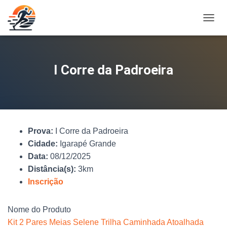
A
L
T
E
R
I Corre da Padroeira
N
A
R
N
A
V
Prova:
I Corre da Padroeira
E
G
Cidade:
Igarapé Grande
A
Data:
08/12/2025
Ç
Distância(s):
3km
Ã
O
Inscrição
Nome do Produto
Kit 2 Pares Meias Selene Trilha Caminhada Atoalhada