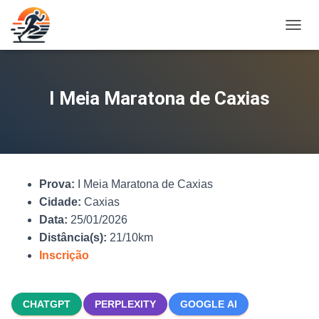
A
L
T
E
R
I Meia Maratona de Caxias
N
A
R
N
A
V
Prova:
I Meia Maratona de Caxias
E
G
Cidade:
Caxias
A
Data:
25/01/2026
Ç
Distância(s):
21/10km
Ã
O
Inscrição
CHATGPT
PERPLEXITY
GOOGLE AI