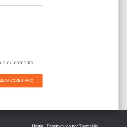
ue eu comentar.
Hestia | Desenvolvido por
ThemeIsle