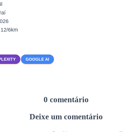
il
raí
2026
:
12/6km
PLEXITY
GOOGLE AI
0 comentário
Deixe um comentário