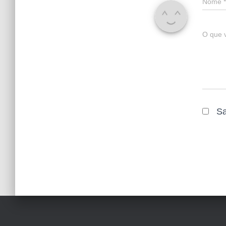
Nome
*
O que 
Sa