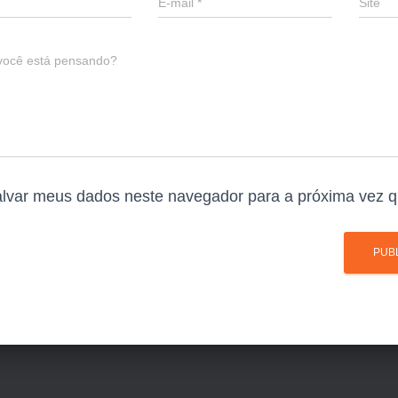
E-mail
*
Site
você está pensando?
lvar meus dados neste navegador para a próxima vez q