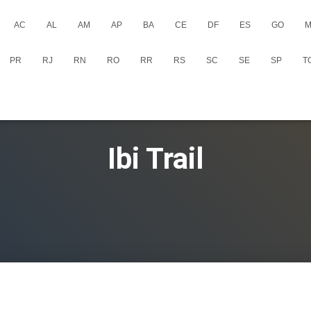
AC
AL
AM
AP
BA
CE
DF
ES
GO
M
PR
RJ
RN
RO
RR
RS
SC
SE
SP
T
Ibi Trail