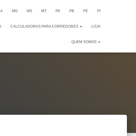
A
MG
MS
MT
PA
PB
PE
PI
O
CALCULADORAS PARA CORREDORES
LOJA
QUEM SOMOS