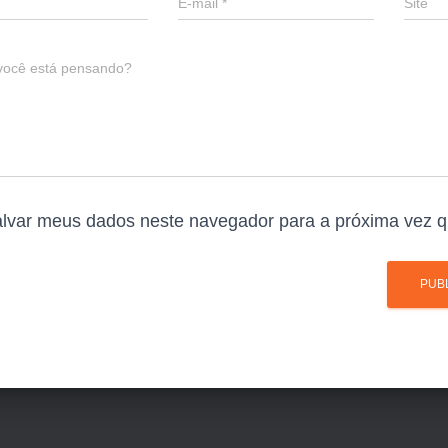
E-mail
*
Site
você está pensando?
lvar meus dados neste navegador para a próxima vez q