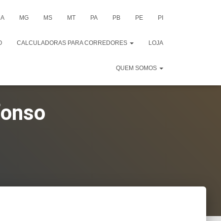
A
MG
MS
MT
PA
PB
PE
PI
O
CALCULADORAS PARA CORREDORES
LOJA
QUEM SOMOS
fonso