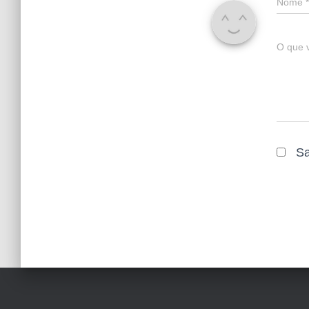
Nome
*
O que 
Sa