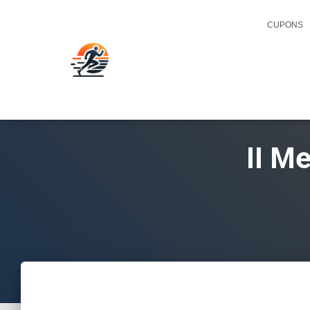
CUPONS
II M