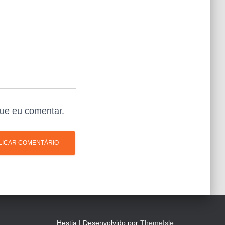
ue eu comentar.
Hestia | Desenvolvido por
ThemeIsle