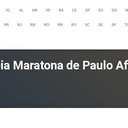
AC
AL
AM
AP
BA
CE
DF
ES
GO
M
PR
RJ
RN
RO
RR
RS
SC
SE
SP
T
eia Maratona de Paulo A