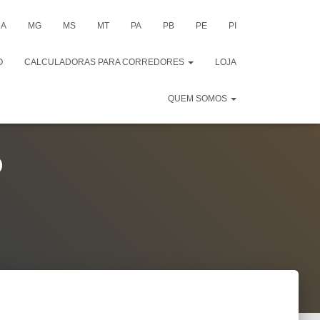
A
MG
MS
MT
PA
PB
PE
PI
O
CALCULADORAS PARA CORREDORES
LOJA
QUEM SOMOS
o