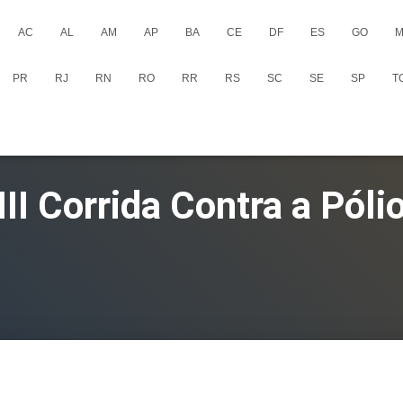
AC
AL
AM
AP
BA
CE
DF
ES
GO
M
PR
RJ
RN
RO
RR
RS
SC
SE
SP
T
III Corrida Contra a Póli