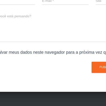
E-mail
*
Site
você está pensando?
lvar meus dados neste navegador para a próxima vez q