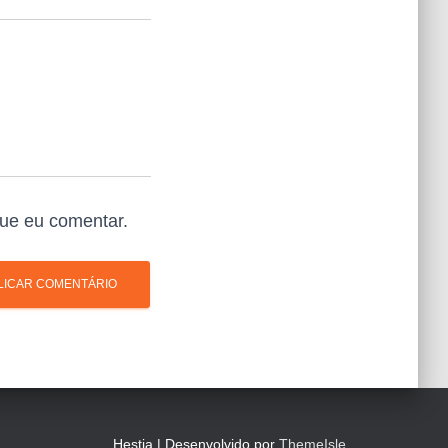
ue eu comentar.
Hestia | Desenvolvido por
ThemeIsle