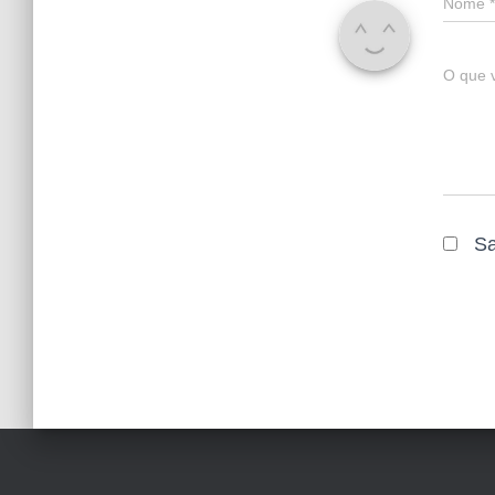
Nome
*
O que 
Sa