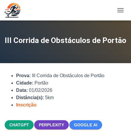
A
L
T
E
R
III Corrida de Obstáculos de Portão
N
A
R
N
A
V
Prova:
III Corrida de Obstáculos de Portão
E
G
Cidade:
Portão
A
Data:
01/02/2026
Ç
Distância(s):
5km
Ã
O
Inscrição
CHATGPT
PERPLEXITY
GOOGLE AI