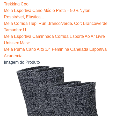
Trekking Cool...
Meia Esportiva Cano Médio Preta – 80% Nylon,
Respirável, Elástica...
Meia Corrida Hupi Run Branco/verde, Cor: Branco/verde,
Tamanho: U...
Meia Esportiva Caminhada Corrida Esporte Ao Ar Livre
Unissex Masc...
Meia Puma Cano Alto 3/4 Feminina Canelada Esportiva
Academia
Imagem do Produto