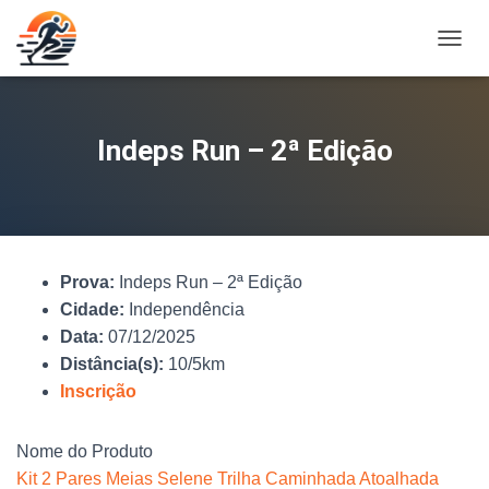
A
L
T
E
R
Indeps Run – 2ª Edição
N
A
R
N
A
V
Prova:
Indeps Run – 2ª Edição
E
G
Cidade:
Independência
A
Data:
07/12/2025
Ç
Distância(s):
10/5km
Ã
O
Inscrição
Nome do Produto
Kit 2 Pares Meias Selene Trilha Caminhada Atoalhada