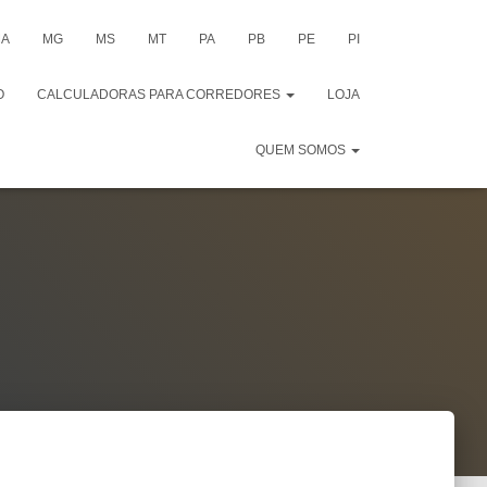
A
MG
MS
MT
PA
PB
PE
PI
O
CALCULADORAS PARA CORREDORES
LOJA
QUEM SOMOS