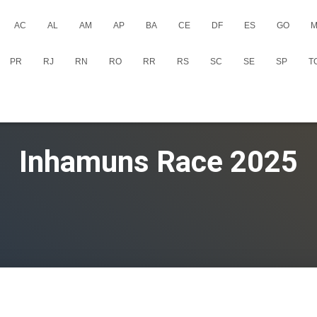
AC
AL
AM
AP
BA
CE
DF
ES
GO
M
PR
RJ
RN
RO
RR
RS
SC
SE
SP
T
Inhamuns Race 2025