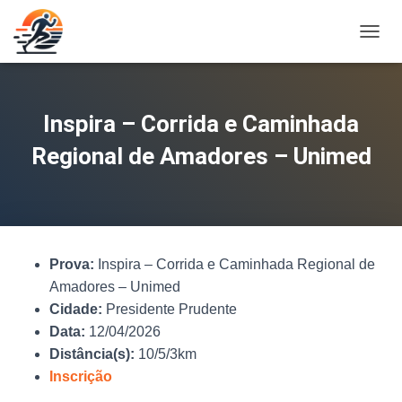
A
L
T
E
R
Inspira – Corrida e Caminhada
N
A
Regional de Amadores – Unimed
R
N
A
V
E
G
Prova:
Inspira – Corrida e Caminhada Regional de
A
Ç
Amadores – Unimed
Ã
Cidade:
Presidente Prudente
O
Data:
12/04/2026
Distância(s):
10/5/3km
Inscrição