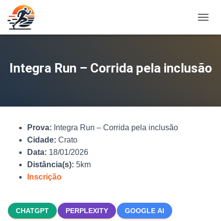
A
L
T
E
R
Integra Run – Corrida pela inclusão
N
A
R
N
A
V
Prova:
Integra Run – Corrida pela inclusão
E
G
Cidade:
Crato
A
Data:
18/01/2026
Ç
Distância(s):
5km
Ã
O
Inscrição
CHATGPT
PERPLEXITY
GOOGLE AI