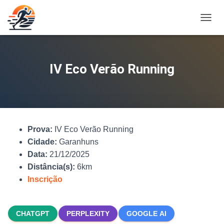
A
L
T
E
R
IV Eco Verão Running
N
A
R
N
A
V
Prova:
IV Eco Verão Running
E
G
Cidade:
Garanhuns
A
Data:
21/12/2025
Ç
Distância(s):
6km
Ã
O
Inscrição
CHATGPT
PERPLEXITY
GOOGLE AI