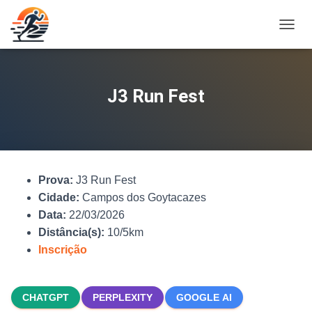
A
L
T
E
R
J3 Run Fest
N
A
R
N
A
V
Prova:
J3 Run Fest
E
G
Cidade:
Campos dos Goytacazes
A
Data:
22/03/2026
Ç
Distância(s):
10/5km
Ã
O
Inscrição
CHATGPT
PERPLEXITY
GOOGLE AI