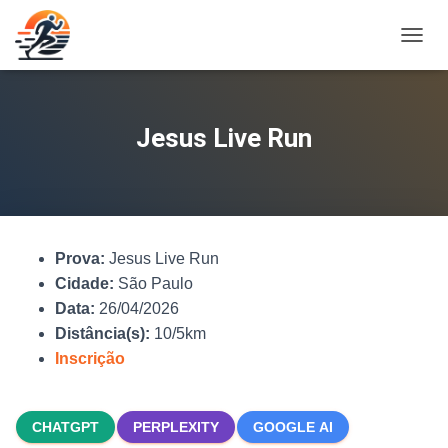
A
L
T
E
R
Jesus Live Run
N
A
R
N
A
V
Prova:
Jesus Live Run
E
G
Cidade:
São Paulo
A
Data:
26/04/2026
Ç
Distância(s):
10/5km
Ã
O
Inscrição
CHATGPT
PERPLEXITY
GOOGLE AI