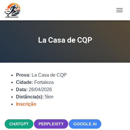
A
L
T
E
R
La Casa de CQP
N
A
R
N
A
V
Prova:
La Casa de CQP
E
G
Cidade:
Fortaleza
A
Data:
26/04/2026
Ç
Distância(s):
5km
Ã
O
Inscrição
CHATGPT
PERPLEXITY
GOOGLE AI