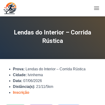
A
L
T
E
R
Lendas do Interior – Corrida
N
A
Rústica
R
N
A
V
E
G
Prova:
Lendas do Interior – Corrida Rústica
A
Ç
Cidade:
Ivinhema
Ã
Data:
07/06/2026
O
Distância(s):
21/11/5km
Inscrição