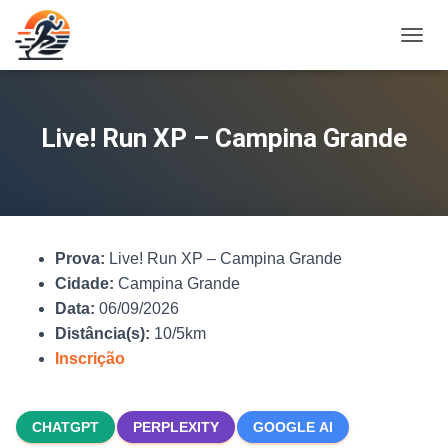
A
L
T
E
R
Live! Run XP – Campina Grande
N
A
R
N
A
V
Prova:
Live! Run XP – Campina Grande
E
G
Cidade:
Campina Grande
A
Data:
06/09/2026
Ç
Distância(s):
10/5km
Ã
O
Inscrição
CHATGPT
PERPLEXITY
GOOGLE AI