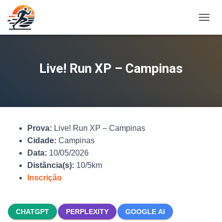
A
L
T
E
R
Live! Run XP – Campinas
N
A
R
N
A
V
Prova:
Live! Run XP – Campinas
E
G
Cidade:
Campinas
A
Data:
10/05/2026
Ç
Distância(s):
10/5km
Ã
O
Inscrição
CHATGPT
PERPLEXITY
GOOGLE AI