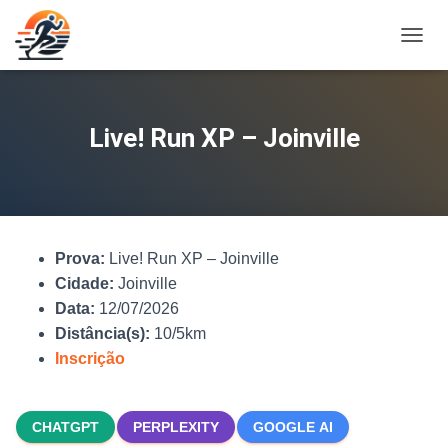
A
L
T
E
R
Live! Run XP – Joinville
N
A
R
N
A
V
Prova:
Live! Run XP – Joinville
E
G
Cidade:
Joinville
A
Data:
12/07/2026
Ç
Distância(s):
10/5km
Ã
O
Inscrição
CHATGPT
PERPLEXITY
GOOGLE AI