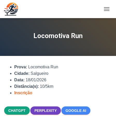
A
L
T
E
R
Locomotiva Run
N
A
R
N
A
V
Prova:
Locomotiva Run
E
G
Cidade:
Salgueiro
A
Data:
18/01/2026
Ç
Distância(s):
10/5km
Ã
O
Inscrição
CHATGPT
PERPLEXITY
GOOGLE AI