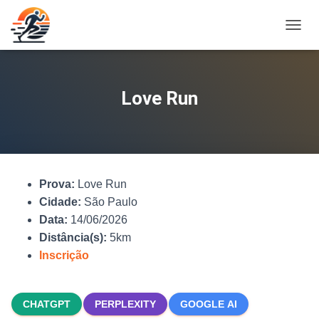
A
L
T
E
R
Love Run
N
A
R
N
A
V
Prova:
Love Run
E
G
Cidade:
São Paulo
A
Data:
14/06/2026
Ç
Distância(s):
5km
Ã
O
Inscrição
CHATGPT
PERPLEXITY
GOOGLE AI