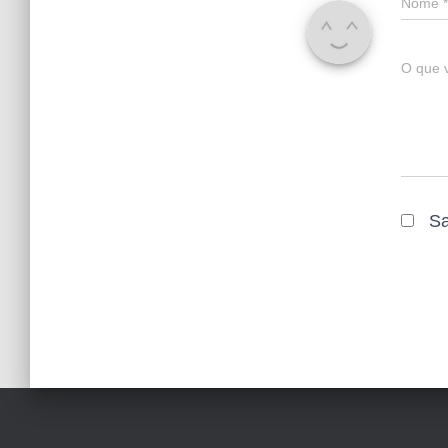
Nome
*
O que 
Sa