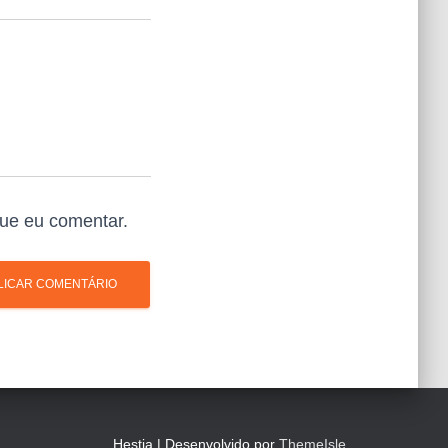
ue eu comentar.
Hestia | Desenvolvido por
ThemeIsle