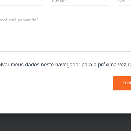
E-mail
*
Site
você está pensando?
lvar meus dados neste navegador para a próxima vez q