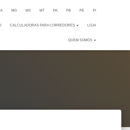
A
MG
MS
MT
PA
PB
PE
PI
O
CALCULADORAS PARA CORREDORES
LOJA
QUEM SOMOS