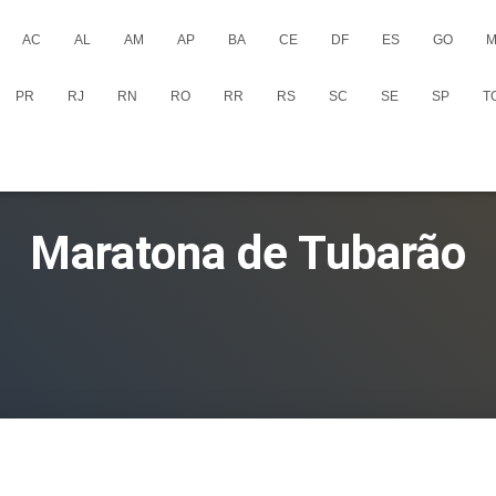
AC
AL
AM
AP
BA
CE
DF
ES
GO
M
PR
RJ
RN
RO
RR
RS
SC
SE
SP
T
Maratona de Tubarão