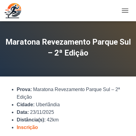
A
L
T
E
R
Maratona Revezamento Parque Sul
N
A
– 2ª Edição
R
N
A
V
E
G
Prova:
Maratona Revezamento Parque Sul – 2ª
A
Ç
Edição
Ã
Cidade:
Uberlândia
O
Data:
23/11/2025
Distância(s):
42km
Inscrição