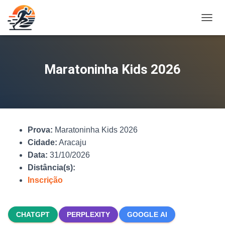
A
L
T
E
R
Maratoninha Kids 2026
N
A
R
N
A
V
Prova:
Maratoninha Kids 2026
E
G
Cidade:
Aracaju
A
Data:
31/10/2026
Ç
Distância(s):
Ã
O
Inscrição
CHATGPT
PERPLEXITY
GOOGLE AI