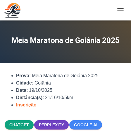
A
L
T
E
R
Meia Maratona de Goiânia 2025
N
A
R
N
A
V
Prova:
Meia Maratona de Goiânia 2025
E
G
Cidade:
Goiânia
A
Data:
19/10/2025
Ç
Distância(s):
21/16/10/5km
Ã
O
Inscrição
CHATGPT
PERPLEXITY
GOOGLE AI