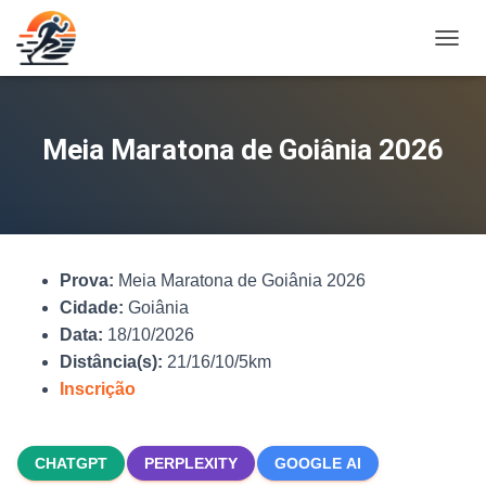
A
L
T
E
R
Meia Maratona de Goiânia 2026
N
A
R
N
A
V
Prova:
Meia Maratona de Goiânia 2026
E
G
Cidade:
Goiânia
A
Data:
18/10/2026
Ç
Distância(s):
21/16/10/5km
Ã
O
Inscrição
CHATGPT
PERPLEXITY
GOOGLE AI