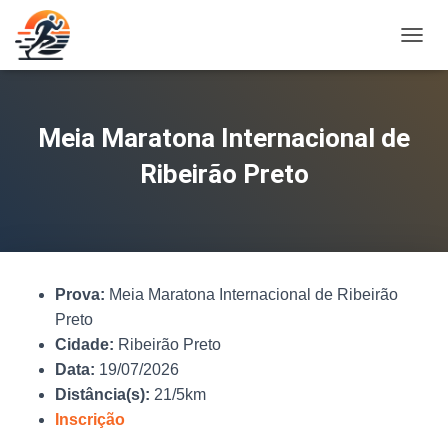
A
L
T
E
R
Meia Maratona Internacional de
N
A
Ribeirão Preto
R
N
A
V
E
G
Prova:
Meia Maratona Internacional de Ribeirão
A
Ç
Preto
Ã
Cidade:
Ribeirão Preto
O
Data:
19/07/2026
Distância(s):
21/5km
Inscrição