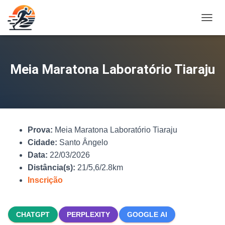
A
L
T
E
R
Meia Maratona Laboratório Tiaraju
N
A
R
N
A
V
Prova:
Meia Maratona Laboratório Tiaraju
E
G
Cidade:
Santo Ângelo
A
Data:
22/03/2026
Ç
Distância(s):
21/5,6/2.8km
Ã
O
Inscrição
CHATGPT
PERPLEXITY
GOOGLE AI